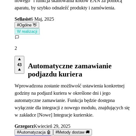
nowego” i funkcja skanowania kodów EAN za pomocą
aparatu, by szybko odnaleźć produkty i zamówienia.
Sellasist
6 Maj, 2025
#
Ogólne 👋
W realizacji
2
Automatyczne zamawianie
43
podjazdu kuriera
Wprowadzona zostanie możliwość ustawienia konkretnej
godziny na podjazd kuriera w określone dni i jego
automatyczne zamawianie. Funkcja będzie dostępna
wyłącznie dla integracji z nowego modułu, znajdujących się
w zakładce [Nowe] Integracje kurierskie.
Grzegorz
Kwiecień 29, 2025
#
Automatyzacja 🤖
#
Metody dostaw 🚚