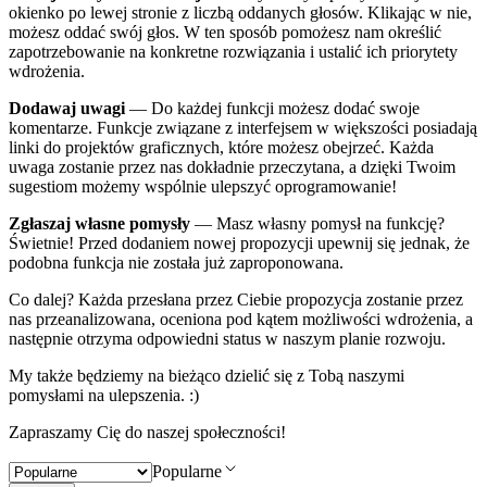
okienko po lewej stronie z liczbą oddanych głosów. Klikając w nie,
możesz oddać swój głos. W ten sposób pomożesz nam określić
zapotrzebowanie na konkretne rozwiązania i ustalić ich priorytety
wdrożenia.
Dodawaj uwagi
— Do każdej funkcji możesz dodać swoje
komentarze. Funkcje związane z interfejsem w większości posiadają
linki do projektów graficznych, które możesz obejrzeć. Każda
uwaga zostanie przez nas dokładnie przeczytana, a dzięki Twoim
sugestiom możemy wspólnie ulepszyć oprogramowanie!
Zgłaszaj własne pomysły
— Masz własny pomysł na funkcję?
Świetnie! Przed dodaniem nowej propozycji upewnij się jednak, że
podobna funkcja nie została już zaproponowana.
Co dalej? Każda przesłana przez Ciebie propozycja zostanie przez
nas przeanalizowana, oceniona pod kątem możliwości wdrożenia, a
następnie otrzyma odpowiedni status w naszym planie rozwoju.
My także będziemy na bieżąco dzielić się z Tobą naszymi
pomysłami na ulepszenia. :)
Zapraszamy Cię do naszej społeczności!
Popularne