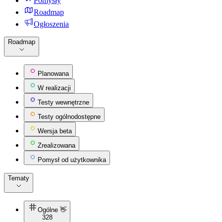
Pomysły
Roadmap
Ogłoszenia
Roadmap
Planowana
W realizacji
Testy wewnętrzne
Testy ogólnodostępne
Wersja beta
Zrealizowana
Pomysł od użytkownika
Tematy
Ogólne 👋
328