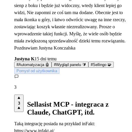
sienp z boku i będzie już widoczny, wtedy klient lepiej go
widzi, Nie zapomni ze coś tam ma dodane. Obecnie jest to
mała ikonka u góry, i łatwo odwrócic uwagę na inne rzeczy,
zostawiając koszyk własnie niezrealizowany. Prosze o
wprowadzenie takiej funkcji. Myślę, że wiele osób będzie
miała zwiększoną sprzedawalność dzieki temu rozwiązaniu.
Pozdrawiam Justyna Konczalska
Justyna K
15 dni temu
#
Automatyzacja 🤖
#
Wygląd panelu 🔰
#
Sellingo 🧩
Pomysł od użytkownika
3
Sellasist MCP - integraca z
3
Claude, ChatGPT, itd.
Taką integrację posiada na przykład inFakt:
https://www.infakt.ai/