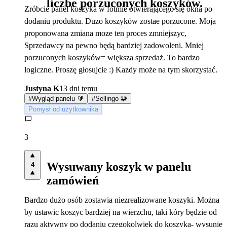
liczbe porzuconych koszyków.
Zróbcie panel koszyka w fotmie otwierającego się okna po
dodaniu produktu. Duzo koszyków zostae porzucone. Moja
proponowana zmiana moze ten proces zmniejszyc,
Sprzedawcy na pewno będą bardziej zadowoleni. Mniej
porzuconych koszyków= większa sprzedaż. To bardzo
logiczne. Proszę głosujcie :) Kazdy może na tym skorzystać.
Justyna K
13 dni temu
#
Wygląd panelu 🔰
#
Sellingo 🧩
Pomysł od użytkownika
3
Wysuwany koszyk w panelu
4
zamówień
Bardzo dużo osób zostawia niezrealizowane koszyki. Można
by ustawic koszyc bardziej na wierzchu, taki kóry będzie od
razu aktywny po dodaniu czegokolwiek do koszyka- wysunie