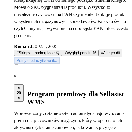
identyfikuje się towar od samego początku istnienia Allegro.
Mowa o SKU/Sygnatura/ID produktu. Wszystko to
niezależnie czy towar ma EAN czy nie identyfikuje produkt
w systemach magazynowych sprzedawców. Fabryka świata
czyli Chiny mają wywalone na europejski EAN i dość często
go nie mają.
Roman J
20 Maj, 2025
#
Sklepy i marketplace 🛒
#
Wygląd panelu 🔰
#
Allegro 🛍️
Pomysł od użytkownika
5
Program premiowy dla Sellasist
20
WMS
Wprowadzony zostanie system automatycznego wyliczania
premii dla pracowników magazynu, który w oparciu o ich
aktywność (zbieranie zamówień, pakowanie, przyjęcie