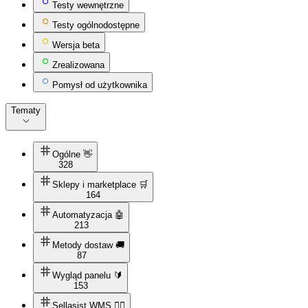
Testy wewnętrzne
Testy ogólnodostępne
Wersja beta
Zrealizowana
Pomysł od użytkownika
Tematy
Ogólne 👋
328
Sklepy i marketplace 🛒
164
Automatyzacja 🤖
213
Metody dostaw 🚚
87
Wygląd panelu 🔰
153
Sellasist WMS 👷‍♀️