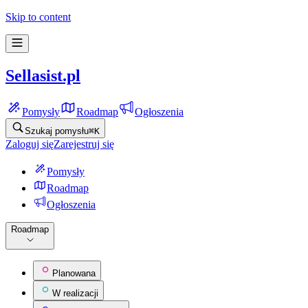
Skip to content
Sellasist.pl
Pomysły
Roadmap
Ogłoszenia
Szukaj pomysłu
⌘
K
Zaloguj się
Zarejestruj się
Pomysły
Roadmap
Ogłoszenia
Roadmap
Planowana
W realizacji