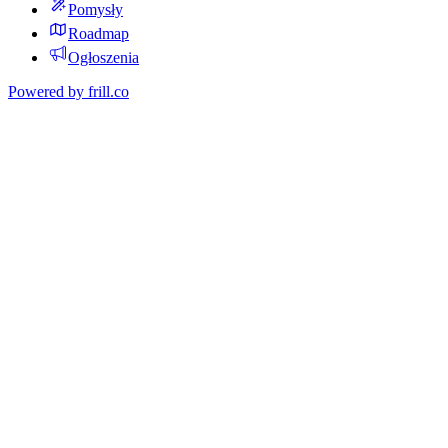
Pomysły
Roadmap
Ogłoszenia
Powered by
frill.co