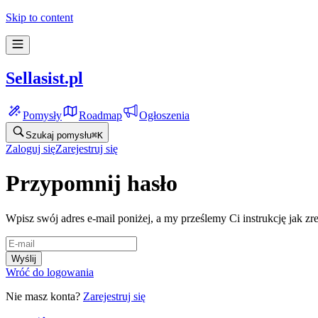
Skip to content
Sellasist.pl
Pomysły
Roadmap
Ogłoszenia
Szukaj pomysłu
⌘
K
Zaloguj się
Zarejestruj się
Przypomnij hasło
Wpisz swój adres e-mail poniżej, a my prześlemy Ci instrukcję jak zr
Wyślij
Wróć do logowania
Nie masz konta?
Zarejestruj się